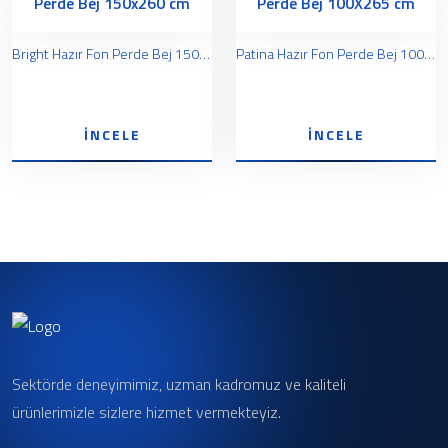
Bright Hazır Fon Perde Bej 150x260 cm
Patina Hazır Fon Perde Bej 100X265 cm
İNCELE
İNCELE
Sektörde deneyimimiz, uzman kadromuz ve kaliteli
ürünlerimizle sizlere hizmet vermekteyiz.