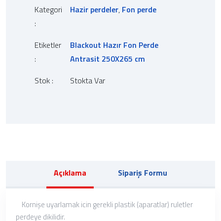
Kategori
Hazir perdeler
,
Fon perde
:
Etiketler
Blackout Hazır Fon Perde
:
Antrasit 250X265 cm
Stok :
Stokta Var
Açıklama
Sipariş Formu
Kornişe uyarlamak icin gerekli plastik (aparatlar) ruletler
perdeye dikilidir.